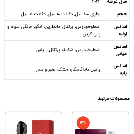
سال عرضه
2024
حجم
بطری 100 میل, دکانت 10 میل, دکانت 5 میل
اسانس
اسطوخودوس، پرتقال ماندارین، انگور فرنگی سیاه و
اولیه
پتی گرین
اسانس
اسطوخودوس، شکوفه پرتقال و یاس
میانی
اسانس
وانیل،ماداگاسکار، مشک، عنبر و سدر
پایه
محصولات مرتبط
41%