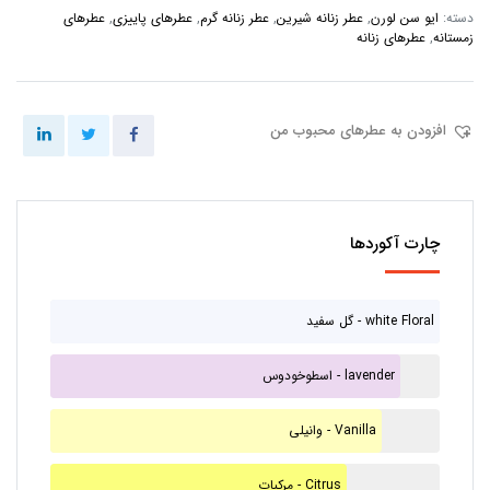
دسته:
ایو سن لورن
,
عطر زنانه شیرین
,
عطر زنانه گرم
,
عطرهای پاییزی
,
عطرهای
زمستانه
,
عطرهای زنانه
افزودن به عطرهای محبوب من
چارت آکوردها
گل سفید - white Floral
اسطوخودوس - lavender
وانیلی - Vanilla
مرکبات - Citrus