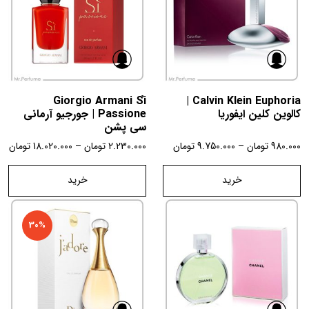
Giorgio Armani Sì
Calvin Klein Euphoria |
کالوین کلین ایفوریا
Passione | جورجیو آرمانی
سی پشن
980.000
تومان
–
9.750.000
تومان
2.230.000
تومان
–
18.020.000
تومان
خرید
خرید
30%