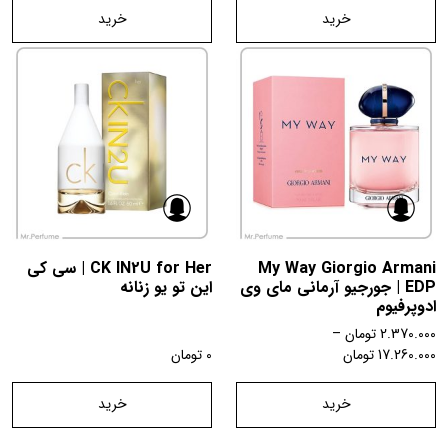
خرید
خرید
My Way Giorgio Armani
CK IN2U for Her | سی کی
EDP | جورجیو آرمانی مای وی
این تو یو زنانه
ادوپرفیوم
2.370.000
تومان
–
17.260.000
تومان
0
تومان
خرید
خرید