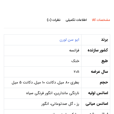
مشخصات کالا
اطلاعات تکمیلی
نظرات (0)
برند
ایو سن لورن
کشور سازنده
فرانسه
طبع
خنک
سال عرضه
2011
حجم
بطری 80 میل, دکانت 10 میل, دکانت 5 میل
اسانس اولیه
نارنگی ماندارین، انگور فرنگی سیاه
اسانس میانی
رز ، گل صدتومانی، انگور