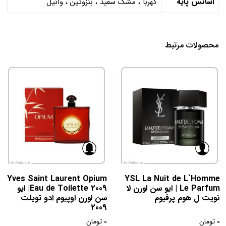
اسانس پایه
کهربا ، مشک سفید ، بنزوئین ، وانیل
محصولات مرتبط
Yves Saint Laurent Opium
YSL La Nuit de L`Homme
Le Parfum | ایو سن لورن لا
Eau de Toilette 2009| ایو
نویت ل هوم پرفیوم
سن لورن اوپیوم ادو تویلت
2009
0
تومان
0
تومان