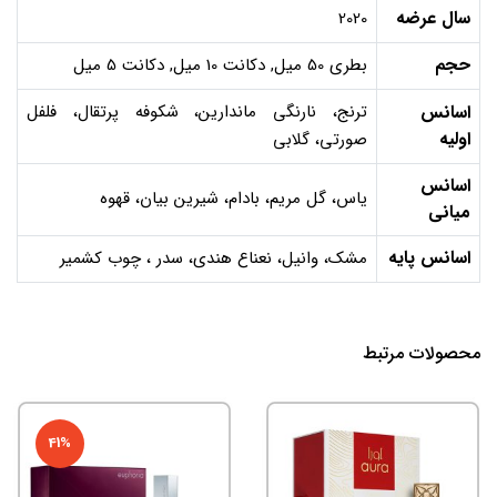
سال عرضه
2020
حجم
بطری 50 میل, دکانت 10 میل, دکانت 5 میل
اسانس
ترنج، نارنگی ماندارین، شکوفه پرتقال، فلفل
اولیه
صورتی، گلابی
اسانس
یاس، گل مریم، بادام، شیرین بیان، قهوه
میانی
اسانس پایه
مشک، وانیل، نعناع هندی، سدر ، چوب کشمیر
محصولات مرتبط
41%