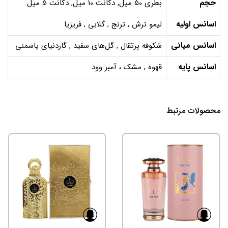
حجم
بطری 50 میل, دکانت 10 میل, دکانت 5 میل
اسانس اولیه
لیمو ترش , ترنج , گلابی , فریزیا
اسانس میانی
شکوفه پرتقال , گل‌های سفید , گاردنیای یاسمنی
اسانس پایه
قهوه , مشک ، آمبر وود
محصولات مرتبط