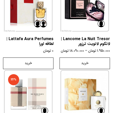
Lattafa Aura Perfumes |
Lancome La Nuit Tresor |
لانکوم لانويت ترزور
لطافه اورا
1.950.000
تومان
–
18.090.000
تومان
0
تومان
خرید
خرید
22%