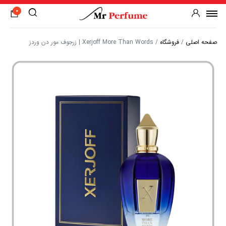
0
صفحه اصلی
/
فروشگاه
/
Xerjoff More Than Words | زرجوف مور دن وردز