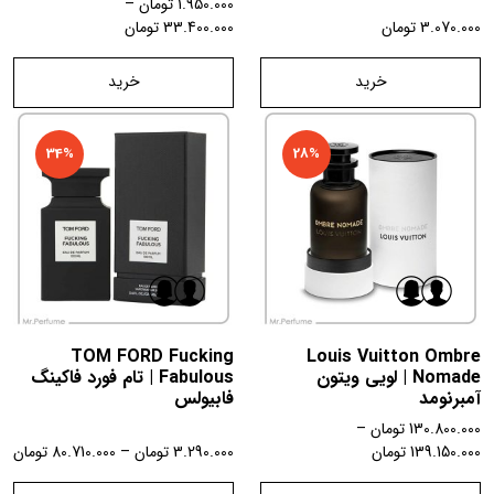
1.950.000
تومان
–
3.070.000
تومان
33.400.000
تومان
خرید
خرید
34%
28%
TOM FORD Fucking
Louis Vuitton Ombre
Nomade | لویی ویتون
Fabulous | تام فورد فاکینگ
آمبرنومد
فابیولس
130.800.000
تومان
–
139.150.000
تومان
3.290.000
تومان
–
80.710.000
تومان