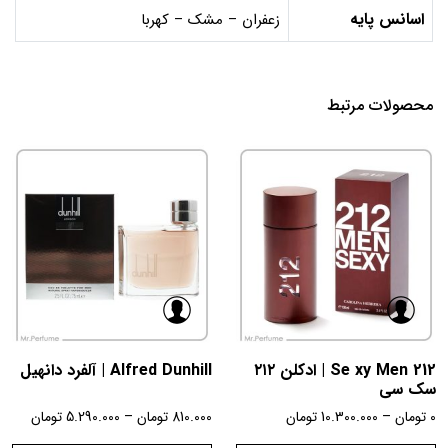
اسانس پایه
زعفران – مشک – کهربا
محصولات مرتبط
212 Se xy Men | ادکلن ۲۱۲
Alfred Dunhill | آلفرد دانهیل
سک سی
0
تومان
–
10.300.000
تومان
810.000
تومان
–
5.290.000
تومان