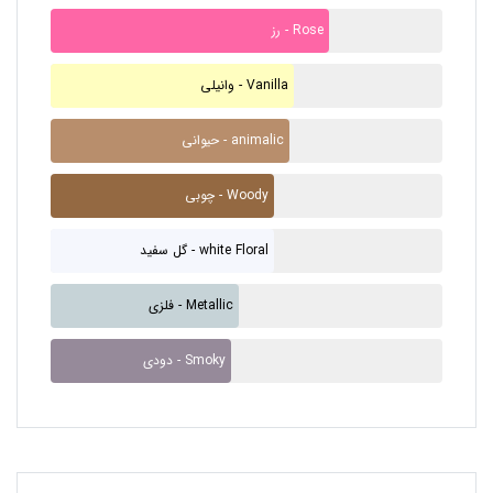
رز - Rose
وانیلی - Vanilla
حیوانی - animalic
چوبی - Woody
گل سفید - white Floral
فلزی - Metallic
دودی - Smoky