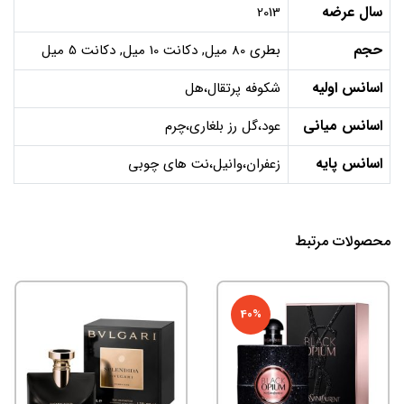
سال عرضه
2013
حجم
بطری 80 میل, دکانت 10 میل, دکانت 5 میل
اسانس اولیه
شکوفه پرتقال،هل
اسانس میانی
عود،گل رز بلغاری،چرم
اسانس پایه
زعفران،وانیل،نت های چوبی
محصولات مرتبط
40%