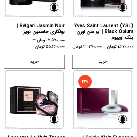
Bvlgari Jasmin Noir |
Yves Saint Laurent (YSL)
Black Opium | ایو سن لورن
بولگاری جاسمین نویر
بلک اوپیوم
5.570.000
تومان
–
1.670.000
تومان
–
22.270.000
تومان
55.660.000
تومان
خرید
خرید
41%