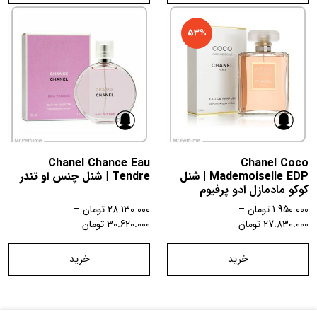
53%
Chanel Chance Eau
Chanel Coco
Mademoiselle EDP | شنل
Tendre | شنل چنس او تندر
کوکو مادمازل ادو پرفیوم
1.950.000
تومان
–
28.130.000
تومان
–
27.830.000
تومان
30.620.000
تومان
خرید
خرید