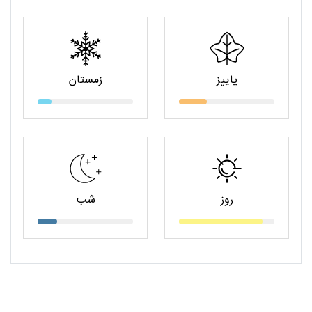
پاییز
زمستان
روز
شب