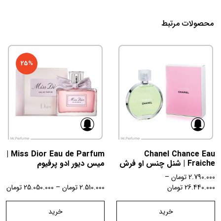
محصولات مرتبط
25%
Miss Dior Eau de Parfum |
Chanel Chance Eau
Fraiche | شنل چنس او فرش
میس دیور ادو پرفیوم
2.790.000
تومان
–
26.440.000
تومان
2.510.000
تومان
–
25.050.000
تومان
خرید
خرید