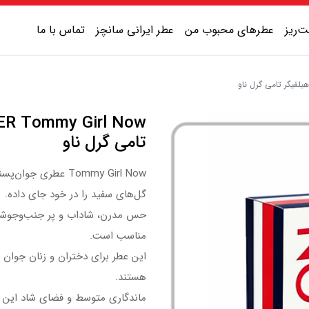
‌ریز
عطرهای محبوب من
عطر ایرانی سانچز
تماس با ما
عطر یونیسکس شیرین
عطر یونیسکس گرم
تامی گرل ناو
عطر یونیسکس خنک
Tommy Girl Now عطری
عطر یونیسکس تلخ
گل‌های سفید را در خود جای داده.
حس مدرن، شاداب و پر جنب‌وجوشی دا
مناسب است.
این عطر برای دختران و زنان جوان ط
هستند.
ماندگاری متوسط و فضای شاد این عط