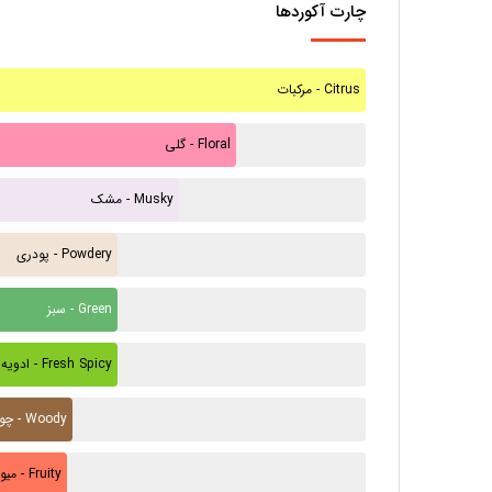
چارت آکوردها
مرکبات - Citrus
گلی - Floral
مشک - Musky
پودری - Powdery
سبز - Green
ادویه تازه - Fresh Spicy
چوبی - Woody
میوه ای - Fruity