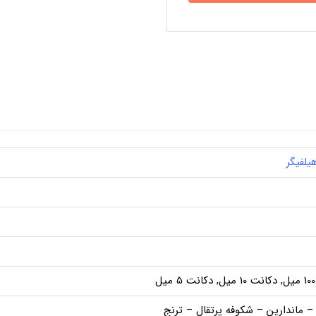
یلفیگر
ل
 – ماندارین – شکوفه پرتقال – ترنج