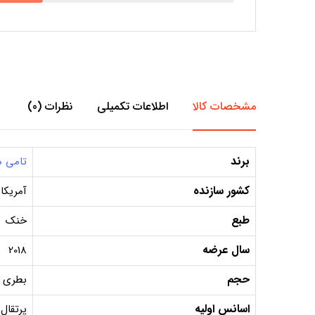
مشخصات کالا
اطلاعات تکمیلی
نظرات (0)
برند
تامی ه
کشور سازنده
آمریکا
طبع
خنک
سال عرضه
2018
حجم
بطری 100 میل, دکانت 10 میل, دکانت 5 می
اسانس اولیه
پرتقال