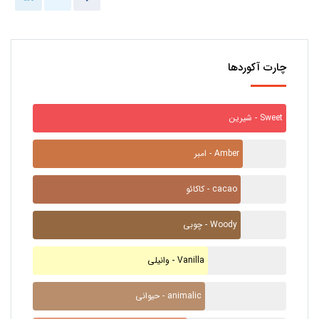
چارت آکوردها
شیرین - Sweet
امبر - Amber
کاکائو - cacao
چوبی - Woody
وانیلی - Vanilla
حیوانی - animalic