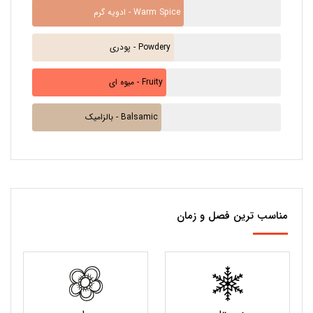
ادویه گرم - Warm Spice
پودری - Powdery
میوه ای - Fruity
بالزامیک - Balsamic
مناسب ترین فصل و زمان