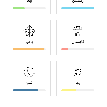
زمستان
بهار
تابستان
پاییز
روز
شب