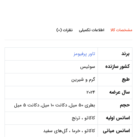
مشخصات کالا
اطلاعات تکمیلی
نظرات (0)
برند
تاور پرفیومز
کشور سازنده
سوئیس
طبع
گرم و شیرین
سال عرضه
2024
حجم
بطری 50 میل, دکانت 10 میل, دکانت 5 میل
اسانس اولیه
کاکائو ، ترنج
اسانس میانی
کاکائو ، خرما ، گل‌های سفید