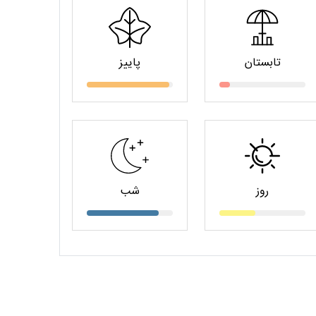
تابستان
پاییز
روز
شب