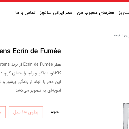
‌ریز
عطرهای محبوب من
عطر ایرانی سانچز
تماس با ما
عطر یونیسکس شیرین
Serge Lutens Écrin de Fumée | سرج ل
عطر یونیسکس گرم
عطر یونیسکس خنک
کاکائو، تنباکو و رام، رایحه‌ای گرم،
عطر یونیسکس تلخ
این عطر با الهام از زندگی پرشور و
ادویه‌ای به تصویر می‌کشد.
بطری 100 میل
دک
حجم