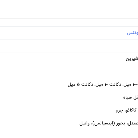
وتنس
شیرین
ل
فل سیاه
 کاکائو، چرم
دل، بخور (اینسیانس)، وانیل