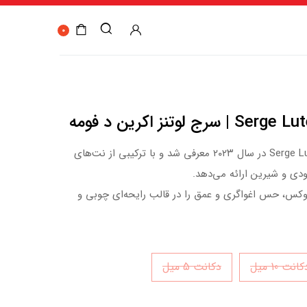
0
وتنز اکرین د فومه
عطر Écrin de Fumée از برند Serge Lutens در سال ۲۰۲۳ معرفی شد و با ترکیبی از نت‌های
 دودی و شیرین ارائه می‌دهد.
​
 لوکس، حس اغواگری و عمق را در قالب رایحه‌ای چوبی و
انت 10 میل
دکانت 5 میل