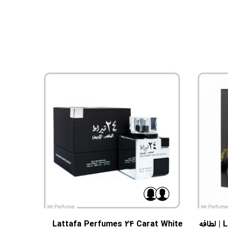
Lail Maleki Lattafa Perfumes | لطافه
Lattafa Perfumes 24 Carat White