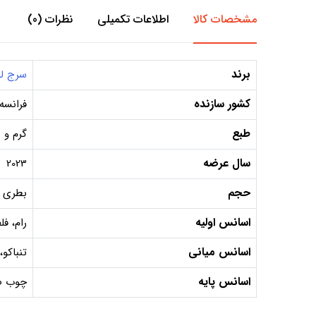
مشخصات کالا
اطلاعات تکمیلی
نظرات (0)
برند
سرج ل
کشور سازنده
فرانسه
طبع
گرم و 
سال عرضه
2023
حجم
بطری 100 میل, دکانت 10 میل, دکانت 5 می
اسانس اولیه
رام، فل
اسانس میانی
تنباکو،
اسانس پایه
چوب صن