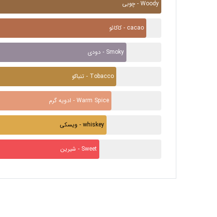
چوبی - Woody
کاکائو - cacao
دودی - Smoky
تنباکو - Tobacco
ادویه گرم - Warm Spice
ویسکی - whiskey
شیرین - Sweet