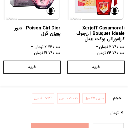
Xerjoff Casamorati
Poison Girl Dior | دیور
Bouquet Ideale | زرجوف
پویزن گرل
کازاموراتی بوکت آیدل
2.790.000
تومان
–
2.730.000
تومان
–
24.760.000
تومان
19.790.000
تومان
خرید
خرید
حجم
بطری 75 میل
دکانت 10 میل
دکانت 5 میل
تماس با ما
شرایط و قوانین
درباره ما
0
تومان