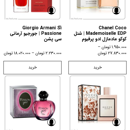
Giorgio Armani Sì
Chanel Coco
Mademoiselle EDP | شنل
Passione | جورجیو آرمانی
کوکو مادمازل ادو پرفیوم
سی پشن
1.950.000
تومان
–
27.830.000
تومان
2.230.000
تومان
–
18.020.000
تومان
خرید
خرید