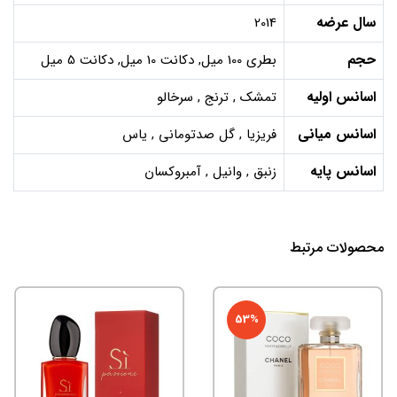
سال عرضه
2014
حجم
بطری 100 میل, دکانت 10 میل, دکانت 5 میل
اسانس اولیه
تمشک , ترنج , سرخالو
اسانس میانی
فریزیا , گل صدتومانی , یاس
اسانس پایه
زنبق , وانیل , آمبروکسان
محصولات مرتبط
53%