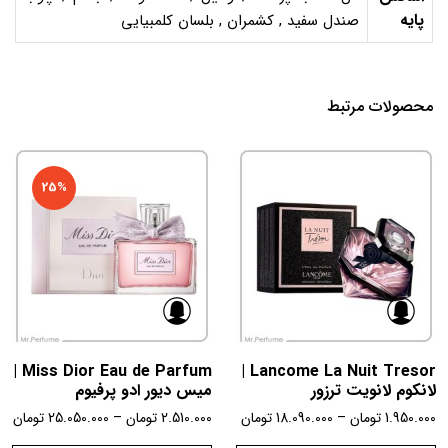
پایه
صندل سفید , کشمران , بلسان کلمبیایی
محصولات مرتبط
25%
Miss Dior Eau de Parfum |
Lancome La Nuit Tresor |
لانکوم لانويت ترزور
میس دیور ادو پرفیوم
1.950.000
تومان
–
18.090.000
تومان
2.510.000
تومان
–
25.050.000
تومان