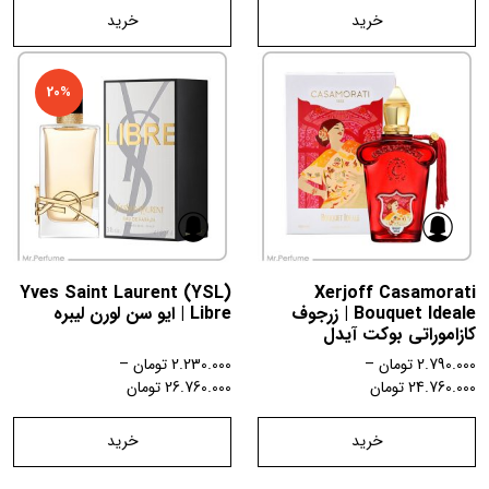
خرید
خرید
20%
Yves Saint Laurent (YSL)
Xerjoff Casamorati
Bouquet Ideale | زرجوف
Libre | ایو سن لورن لیبره
کازاموراتی بوکت آیدل
2.790.000
تومان
–
2.230.000
تومان
–
24.760.000
تومان
26.760.000
تومان
خرید
خرید