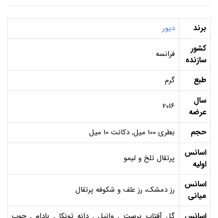
برند
دیور
کشور
فرانسه
سازنده
طبع
گرم
سال
2016
عرضه
حجم
بطری 100 میل, دکانت 10 میل
اسانس
پرتقال تلخ و لیمو
اولیه
اسانس
رز دمشک، رز علف و شکوفه پرتقال
میانی
اسانس
گل آفتاب پرست , وانیل , دانه تونکا , بادام , چوب