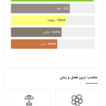
عود - Oud
مرکبات - Citrus
خاکی - Earthy
امبر - Amber
مناسب ترین فصل و زمان