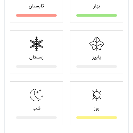
بهار
تابستان
پاییز
زمستان
روز
شب