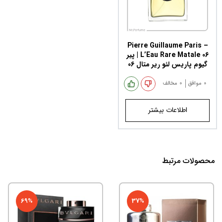
Pierre Guillaume Paris –
L’Eau Rare Matale 06 | پیر
گیوم پاریس لئو ریر متال 06
0
موافق
0
مخالف
اطلاعات بیشتر
محصولات مرتبط
69%
37%