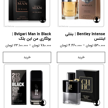
Bentley Intense | بنتلی
Bvlgari Man In Black |
اینتنس
بولگاری من این بلک
530.000
تومان
–
4.460.000
تومان
780.000
تومان
–
23.100.000
تومان
خرید
خرید