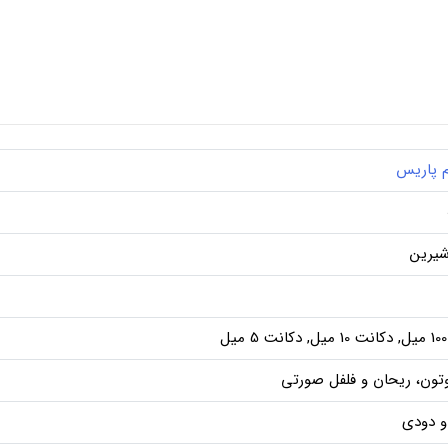
م پاریس
شیرین
ل
تون، ریحان و فلفل صورتی
و دودی