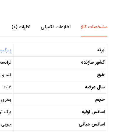
مشخصات کالا
اطلاعات تکمیلی
نظرات (0)
برند
پیرگیو
کشور سازنده
فرانسه
طبع
تند و 
سال عرضه
2017
حجم
بطری 100 میل, دکانت 10 میل, دکانت 5 می
اسانس اولیه
برگ تو
اسانس میانی
چوبی 