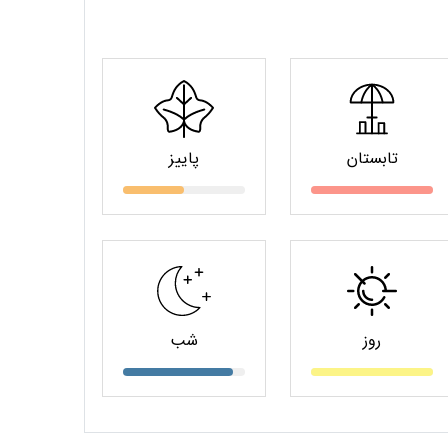
تابستان
پاییز
روز
شب