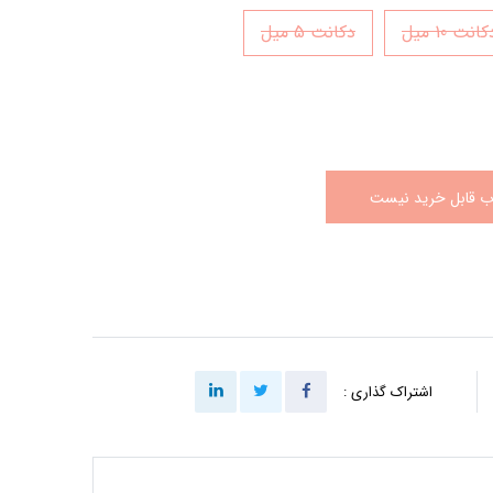
انت 10 میل
دکانت 5 میل
اب قابل خرید نیست
اشتراک گذاری :