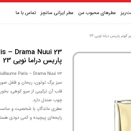
‌ریز
عطرهای محبوب من
عطر ایرانی سانچز
تماس با ما
عطر یونیسکس شیرین
عطر یونیسکس گرم
پاریس دراما نویی 23
عطر یونیسکس خنک
عطر یونیسکس تلخ
سبز برگ توتون، ریحان و فلفل صورت
قلب آن ترکیبی از سرو کوهی، بخور و
چوب صندل دارد.
عطری ماندگار، با شخصیت و مناسب 
رایحه‌ای پیچیده و کمی دودی هست