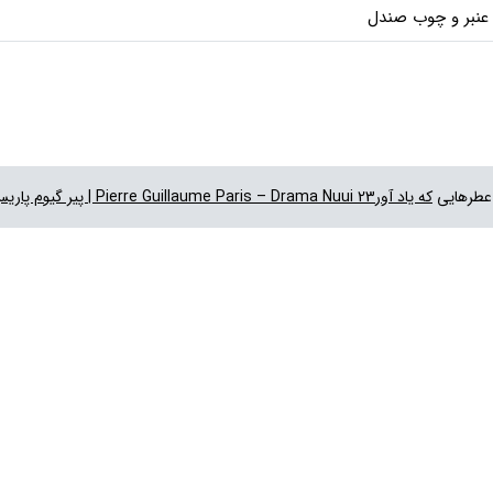
 عنبر و چوب صندل
عطرهایی
که یاد آورPierre Guillaume Paris – Drama Nuui 23 | پیر گیوم پاریس دراما نویی 23