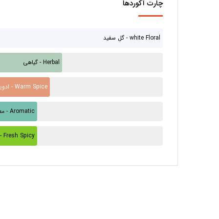
چارت آکوردها
گل سفید - white Floral
گیاهی - Herbal
ادویه گرم - Warm Spice
معطر - Aromatic
ادویه تازه - resh Spicy