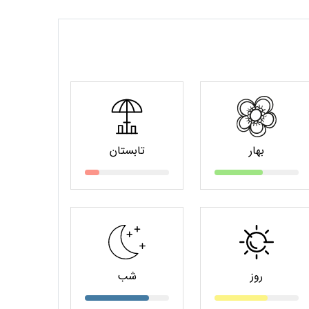
بهار
تابستان
روز
شب