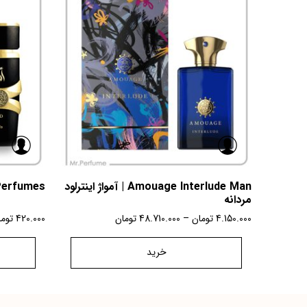
Amouage Interlude Man | آمواژ اینترلود
tafa Perfumes
مردانه
4.150.000
تومان
–
48.710.000
تومان
420.000
توم
خرید