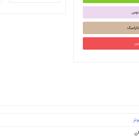
ونز
ان