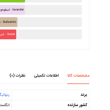
اسطوخودوس - lavender
بالزامیک - Balsamic
شیرین - Sweet
مشخصات کالا
اطلاعات تکمیلی
نظرات (0)
برند
پنهالیگ
کشور سازنده
انگلست