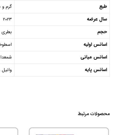
طبع
گرم و 
سال عرضه
2023
حجم
بطری 75 میل, دکانت 10 میل, دکانت 5 میل
اسانس اولیه
اسطوخو
اسانس میانی
شمعدان
اسانس پایه
وانیل 
محصولات مرتبط