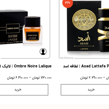
31%
Asad Lat | لطافه اسد
Ombre Noire Lalique | لالیک امبر نویر
ان
–
2.790.000
تومان
730.000
تومان
–
6.410.000
تومان
خرید
خرید