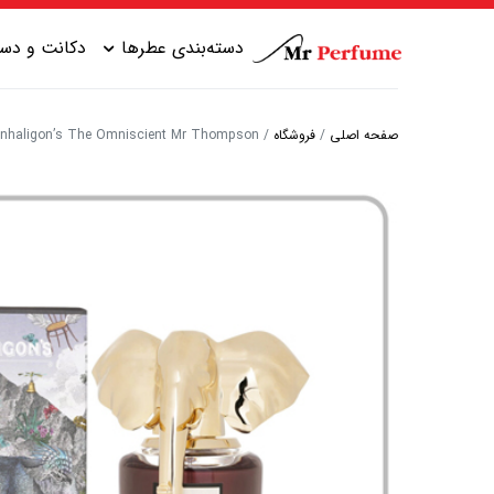
دسته‌بندی عطرها
دکانت و دست
صفحه اصلی
/
فروشگاه
/
Penhaligon’s The Omniscient Mr Thompson | پنهالیگونز د اومنیسینت مستر تام
عطر زنانه شیرین
عطر مردانه شیرین
عطر زنانه گرم
عطر مردانه خنک
عطر زنانه خنک
عطر مردانه گرم
عطر زنانه تلخ
عطر مردانه تلخ