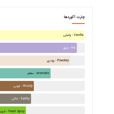
چارت آکوردها
وانیلی - Vanilla
زنبق - Iris
پودری - Powdery
معطر - Aromatic
چوبی - Woody
خاکی - Earthy
ادویه تازه - Fresh Spicy