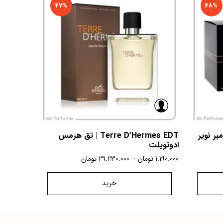
47%
48%
Terre D’Hermes EDT | تق هرمس
ادوتویلت
1.190.000
تومان
–
29.230.000
تومان
خرید