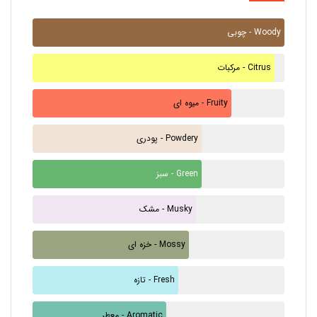
چوبی - Woody
مرکبات - Citrus
میوه ای - Fruity
پودری - Powdery
سبز - Green
مشک - Musky
خزه ای - Mossy
تازه - Fresh
معطر - Aromatic