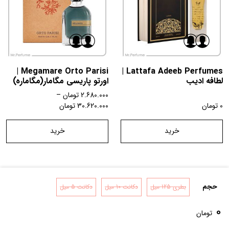
Megamare Orto Parisi |
Lattafa Adeeb Perfumes |
لطافه ادیب
اورتو پاریسی مگامار(مگاماره)
2.680.000
تومان
–
0
تومان
30.620.000
تومان
خرید
خرید
حجم
بطری 125 میل
دکانت 10 میل
دکانت 5 میل
تماس با ما
شرایط و قوانین
درباره ما
0
تومان