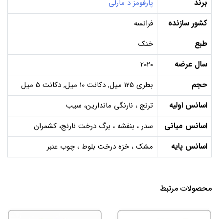
برند
پارفومز د مارلی
کشور سازنده
فرانسه
طبع
خنک
سال عرضه
2020
حجم
بطری 125 میل, دکانت 10 میل, دکانت 5 میل
اسانس اولیه
ترنج ، نارنگی ماندارین، سیب
اسانس میانی
سدر ، بنفشه ، برگ درخت نارنج، کشمران
اسانس پایه
مشک ، خزه درخت بلوط ، چوب عنبر
محصولات مرتبط