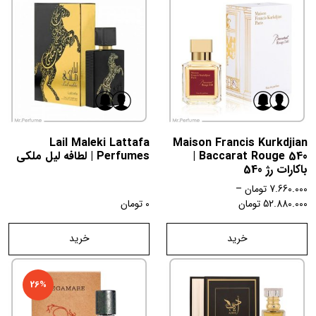
Lail Maleki Lattafa
Maison Francis Kurkdjian
Baccarat Rouge 540 |
Perfumes | لطافه لیل ملکی
باکارات رژ 540
7.660.000
تومان
–
52.880.000
تومان
0
تومان
خرید
خرید
26%