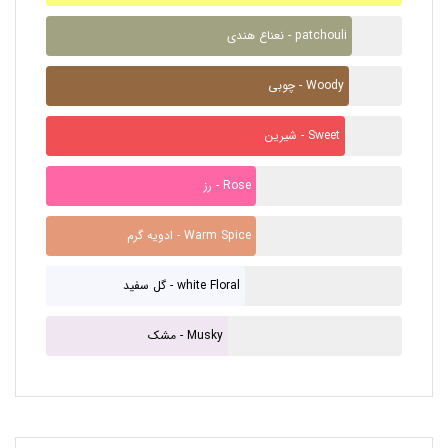
نعناع هندی - patchouli
چوبی - Woody
شیرین - Sweet
رز - Rose
ادویه گرم - Warm Spice
گل سفید - white Floral
مشک - Musky