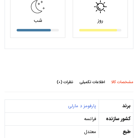
روز
شب
مشخصات کالا
اطلاعات تکمیلی
نظرات (0)
برند
پارفومز د مارلی
کشور سازنده
فرانسه
طبع
معتدل