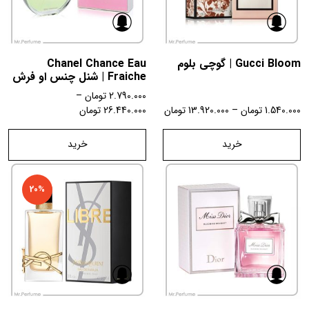
Gucci Bloom | گوچی بلوم
Chanel Chance Eau
Fraiche | شنل چنس او فرش
2.790.000
تومان
–
1.540.000
تومان
–
13.920.000
تومان
26.440.000
تومان
خرید
خرید
20%