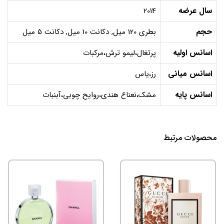
سال عرضه
2014
حجم
بطری 120 میل, دکانت 10 میل, دکانت 5 میل
اسانس اولیه
پرتغال،لیمو ترش،مرکبات
اسانس میانی
رز،یاس
اسانس پایه
مشک،نعناع هندی،روایح چوبی،آبنبات
محصولات مرتبط