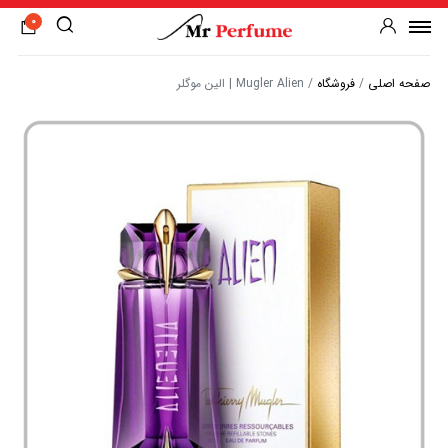
0
صفحه اصلی
/
فروشگاه
/
Mugler Alien | الین موگلر