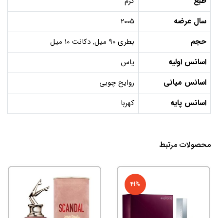
طبع
گرم
سال عرضه
2005
حجم
بطری 90 میل, دکانت 10 میل
اسانس اولیه
یاس
اسانس میانی
روایح چوبی
اسانس پایه
کهربا
محصولات مرتبط
41%