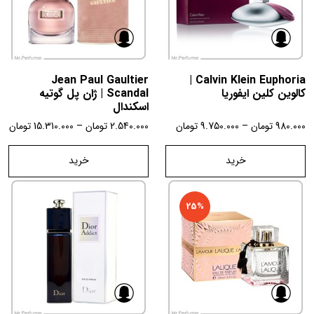
Jean Paul Gaultier
Calvin Klein Euphoria |
کالوین کلین ایفوریا
Scandal | ژان پل گوتیه
اسکندال
980.000
تومان
–
9.750.000
تومان
2.540.000
تومان
–
15.310.000
تومان
خرید
خرید
25%