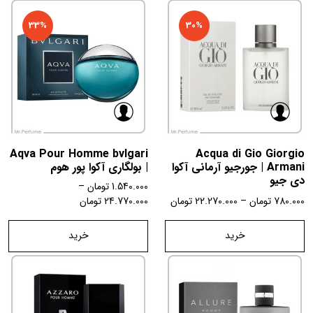
33%
30%
Aqva Pour Homme bvlgari
Acqua di Gio Giorgio
Armani | جورجیو آرمانی آکوا
| بولگاری آکوا پور هوم
دی جیو
1.540.000
تومان
–
780.000
تومان
–
22.270.000
تومان
24.770.000
تومان
خرید
خرید