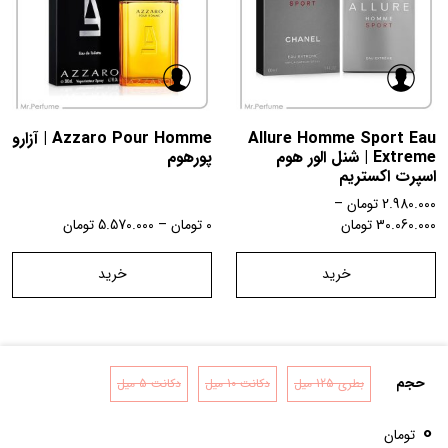
Allure Homme Sport Eau
Azzaro Pour Homme | آزارو
Extreme | شنل الور هوم
پورهوم
اسپرت اکستریم
2.980.000
تومان
–
30.060.000
تومان
0
تومان
–
5.570.000
تومان
خرید
خرید
حجم
بطری 125 میل
دکانت 10 میل
دکانت 5 میل
تماس با ما
شرایط و قوانین
درباره ما
0
تومان