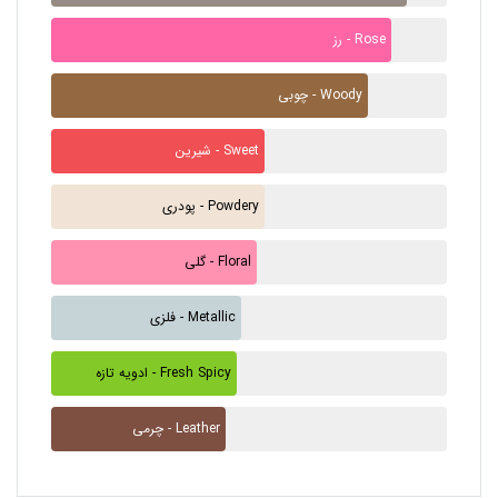
رز - Rose
چوبی - Woody
شیرین - Sweet
پودری - Powdery
گلی - Floral
فلزی - Metallic
ادویه تازه - Fresh Spicy
چرمی - Leather