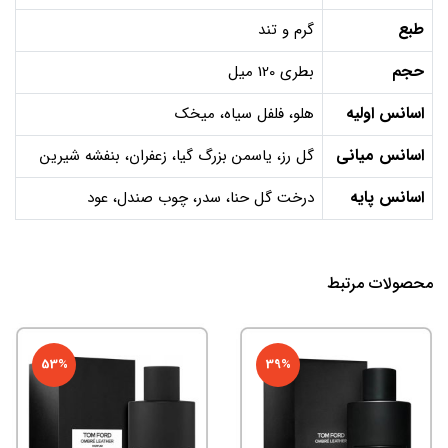
طبع
گرم و تند
حجم
بطری 120 میل
اسانس اولیه
هلو، فلفل سياه، ميخک
اسانس میانی
گل رز، ياسمن بزرگ گيا، زعفران، بنفشه شيرين
اسانس پایه
درخت گل حنا، سدر، چوب صندل، عود
محصولات مرتبط
53%
39%