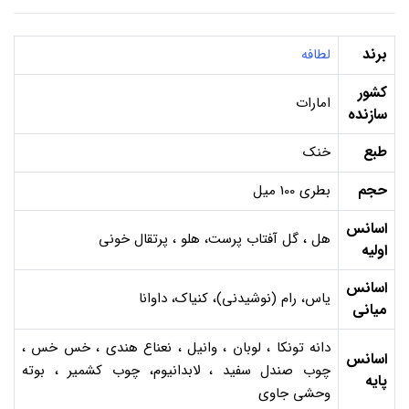
برند
لطافه
کشور
امارات
سازنده
طبع
خنک
حجم
بطری 100 میل
اسانس
هل ، گل آفتاب پرست، هلو ، پرتقال خونی
اولیه
اسانس
یاس، رام (نوشیدنی)، کنیاک، داوانا
میانی
دانه تونکا ، لوبان ، وانیل ، نعناع هندی ، خس خس ،
اسانس
چوب صندل سفید ، لابدانیوم، چوب کشمیر ، بوته
پایه
وحشی جاوی