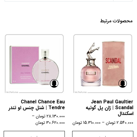
محصولات مرتبط
Chanel Chance Eau
Jean Paul Gaultier
Scandal | ژان پل گوتیه
Tendre | شنل چنس او تندر
اسکندال
28.130.000
تومان
–
2.540.000
تومان
–
15.310.000
تومان
30.620.000
تومان