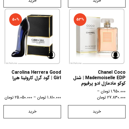
خرید
خرید
50%
53%
Carolina Herrera Good
Chanel Coco
Mademoiselle EDP | شنل
Girl | گود گرل کارولینا هررا
کوکو مادمازل ادو پرفیوم
1.950.000
تومان
–
27.830.000
تومان
1.810.000
تومان
–
25.050.000
تومان
خرید
خرید