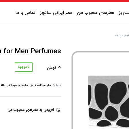
‌ریز
عطرهای محبوب من
عطر ایرانی سانچز
تماس با ما
عطر یونیسکس شیرین
tafa Qimmah for Men Perfumes
عطر یونیسکس گرم
0
ناموجود
تومان
عطر یونیسکس خنک
عطر یونیسکس تلخ
دسته:
عطر مردانه تلخ
,
عطرهای مردانه
,
لطافه
افزودن به عطرهای محبوب من