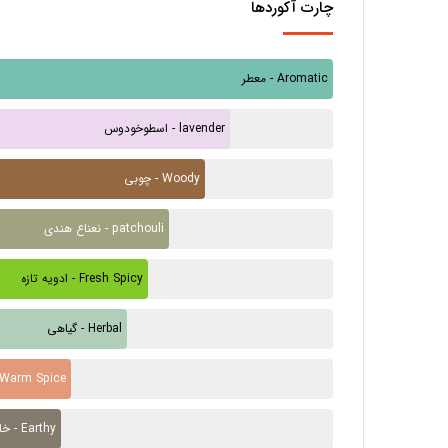
چارت آکوردها
معطر - Aromatic
اسطوخودوس - lavender
چوبی - Woody
نعناع هندی - patchouli
ادویه تازه - Fresh Spicy
گیاهی - Herbal
ادویه گرم - m Spice
خاکی - Earthy