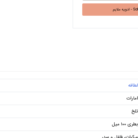
Soft Spic
لطافه
امارات
تلخ
بطری 100 میل
مرکبات، فلفل و سدر