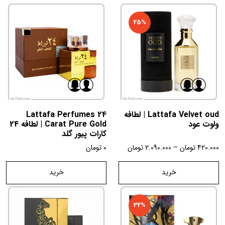
25%
Lattafa Velvet oud | لطافه
Lattafa Perfumes 24
ولوت عود
Carat Pure Gold | لطافه 24
کارات پیور گلد
420.000
تومان
–
2.090.000
تومان
0
تومان
خرید
خرید
32%