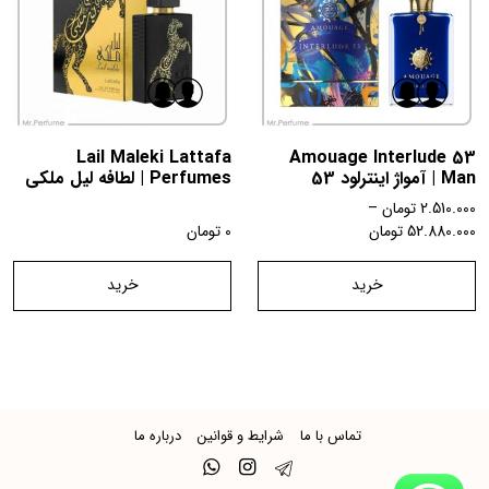
Lail Maleki Lattafa
Amouage Interlude 53
Man | آمواژ اینترلود 53
Perfumes | لطافه لیل ملکی
2.510.000
تومان
–
52.880.000
تومان
0
تومان
خرید
خرید
تماس با ما
شرایط و قوانین
درباره ما