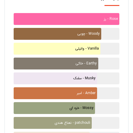
رز - Rose
چوبی - Woody
وانیلی - Vanilla
خاکی - Earthy
مشک - Musky
امبر - Amber
خزه ای - Mossy
نعناع هندی - patchouli