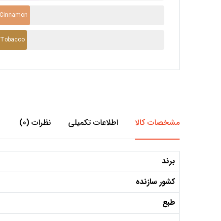
دارچین - namon
تنباکو - bacco
مشخصات کالا
اطلاعات تکمیلی
نظرات (0)
برند
کشور سازنده
طبع