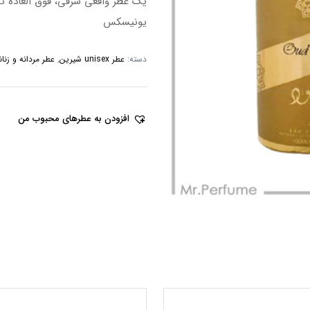
یک عطر واقعی شرقی، فوق العاده ت
یونیسکس
دسته:
عطر unisex شیرین
,
عطر مردانه و زنانه (sex
افزودن به عطرهای محبوب من