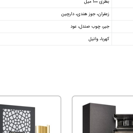
بطری 100 میل
زعفران، جوز هندی، دارچین
جیر، چوب صندل، عود
کهربا، وانیل