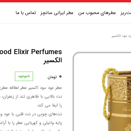
‌ریز
عطرهای محبوب من
عطر ایرانی سانچز
تماس با ما
عطر یونیسکس شیرین
عطر یونیسکس گرم
الکسیر
عطر یونیسکس خنک
0
ناموجود
تومان
عطر یونیسکس تلخ
عطر عود مود اکسیر عطر لطافه عطری
نت بالایی با ظاهری تند از زعفران
را ایفا می کند.
نت‌های چوبی در نت قلبی با عود 
پایه وانیلی و کهربایی عطر را با آر