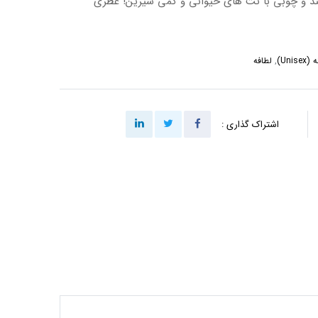
ند و چوبی با نت های حیوانی و کمی شیرین! عطری
Uni)
,
لطافه
اشتراک گذاری :