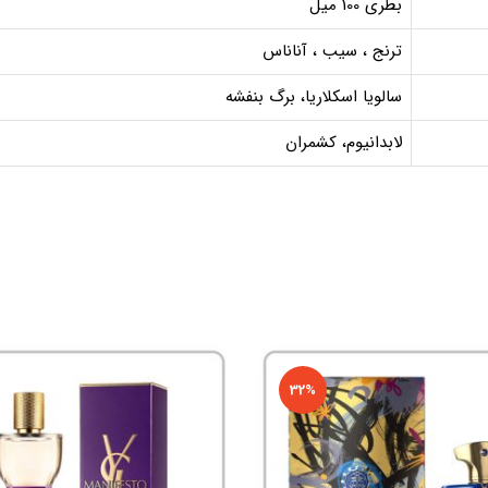
بطری 100 میل
ترنج ، سیب ، آناناس
سالویا اسکلاریا، برگ بنفشه
لابدانیوم، کشمران
32%