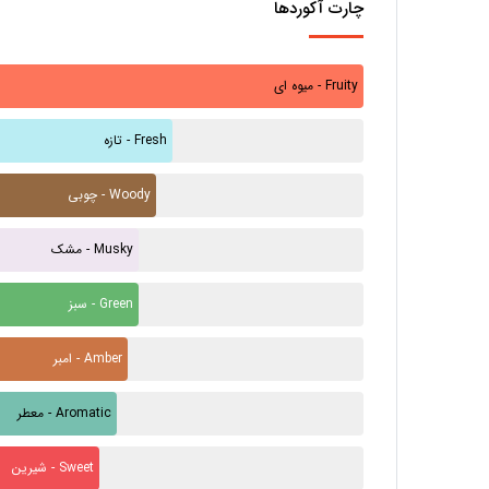
چارت آکوردها
میوه ای - Fruity
تازه - Fresh
چوبی - Woody
مشک - Musky
سبز - Green
امبر - Amber
معطر - Aromatic
شیرین - Sweet