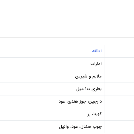
لطافه
امارات
ملایم و شیرین
بطری 100 میل
دارچین، جوز هندی، عود
کهربا، رز
چوب صندل، عود، وانیل