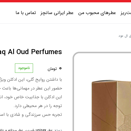
‌ریز
عطرهای محبوب من
عطر ایرانی سانچز
تماس با ما
عطر یونیسکس شیرین
Lattafa Awraq Al Oud Perfumes |
عطر یونیسکس گرم
0
ناموجود
تومان
عطر یونیسکس خنک
با داشتن روایح گلی، این ادکلن ویژگ
عطر یونیسکس تلخ
حضور این عطر در مهمانی‌ها باعث ج
این ادکلن با جذابیت خاص خود، انرژ
توجه را در هر محیطی دارد.
تجربه حس سرزندگی و شادی با است
دسته:
عطر unisex شیرین
,
عطر مردانه و زنانه (sex