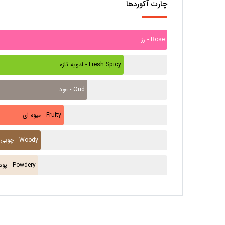
چارت آکوردها
رز - Rose
ادویه تازه - Fresh Spicy
عود - Oud
میوه ای - Fruity
چوبی - Woody
پودری - Powdery