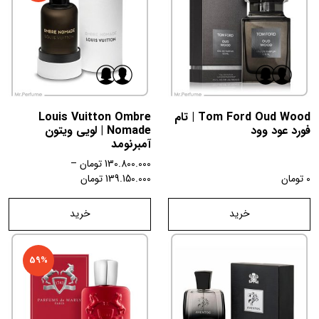
Tom Ford Oud Wood | تام
Louis Vuitton Ombre
فورد عود وود
Nomade | لویی ویتون
آمبرنومد
130.800.000
تومان
–
0
تومان
139.150.000
تومان
خرید
خرید
59%