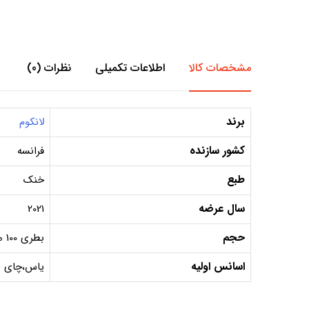
مشخصات کالا
اطلاعات تکمیلی
نظرات (0)
برند
لانکوم
کشور سازنده
فرانسه
طبع
خنک
سال عرضه
2021
حجم
بطری 100 میل, دکانت 10 میل, دکانت 5 میل
اسانس اولیه
یاس،چای یا