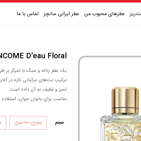
‌ریز
عطرهای محبوب من
عطر ایرانی سانچز
تماس با ما
عطر یونیسکس شیرین
LANCOME D’eau Floral | لانکوم جاسم
عطر یونیسکس گرم
یک عطر زنانه و سبک با تمرکز بر طر
عطر یونیسکس خنک
ترکیب نت‌های مرکباتی تازه در آغاز،
عطر یونیسکس تلخ
تمیز و لطیف به آن داده است.
مناسب برای بانوان جوان، استفاده ر
بطری 100 میل
دک
حجم