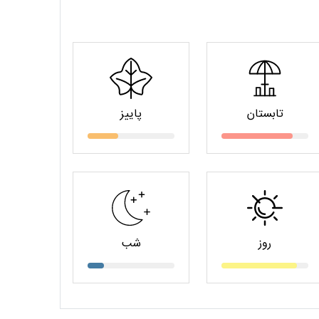
تابستان
پاییز
روز
شب