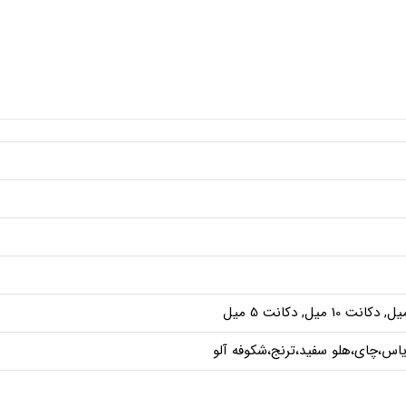
س،چای،هلو سفید،ترنج،شکوفه آلو