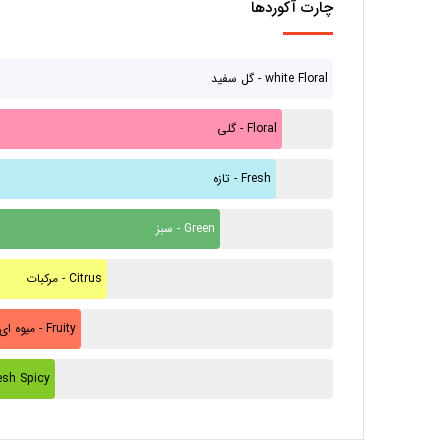
چارت آکوردها
گل سفید - white Floral
گلی - Floral
تازه - Fresh
سبز - Green
مرکبات - Citrus
میوه ای - Fruity
ادویه تازه - picy