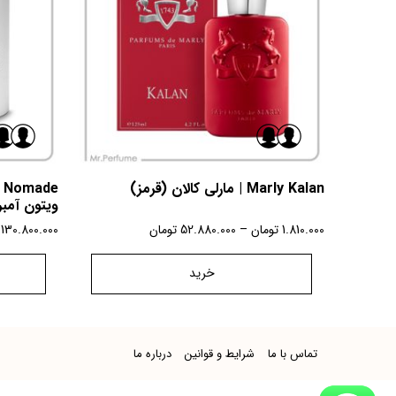
Marly Kalan | مارلی کالان (قرمز)
ویتون آمبر
1.810.000
تومان
–
52.880.000
تومان
130.800.000
خرید
تماس با ما
شرایط و قوانین
درباره ما