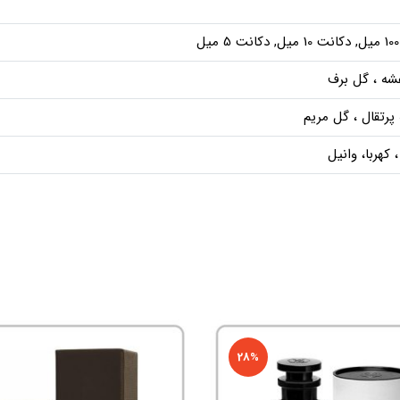
ل
فشه ، گل برف
پرتقال ، گل مریم
کهربا، وانیل
28%