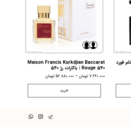
Tom ford Tuscan | تام فورد
Maison Francis Kurkdjian Baccarat
Rouge 540 | باکارات رژ 540
7.660.000
تومان
–
52.880.000
تومان
خرید