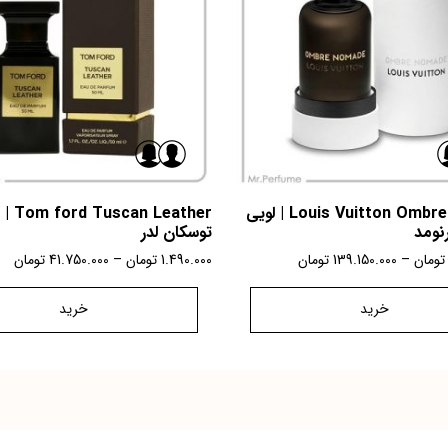
Louis Vuitton Ombre Nomade | لویی
 Leather
نومد
توسکان لدر
تومان
–
139.150.000
تومان
1.490.000
تومان
–
41.750.000
تومان
خرید
خرید