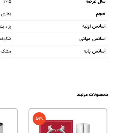
سال عرضه
2015
حجم
بطری 100 میل, دکانت 10 میل, دکانت 5 می
اسانس اولیه
رز ، بن
اسانس میانی
شکوفه 
اسانس پایه
مشک ، 
محصولات مرتبط
59%