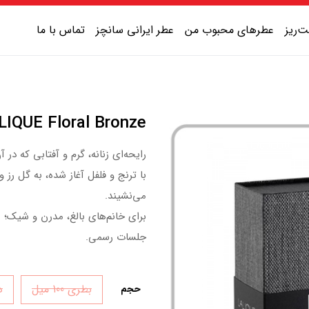
‌ریز
عطرهای محبوب من
عطر ایرانی سانچز
تماس با ما
عطر یونیسکس شیرین
LALIQUE Floral Bronze | لالیک فلورال
عطر یونیسکس گرم
رایحه‌ای زنانه، گرم و آفتابی که در
عطر یونیسکس خنک
با ترنج و فلفل آغاز شده، به گل ر
عطر یونیسکس تلخ
می‌نشیند.
برای خانم‌های بالغ، مدرن و شیک؛ من
جلسات رسمی.
بطری 100 میل
دک
حجم