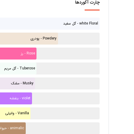
چارت آکوردها
گل سفید - white Floral
پودری - Powdery
رز - Rose
گل مریم - Tuberose
مشک - Musky
بنفشه - violet
وانیلی - Vanilla
حیوانی - animalic