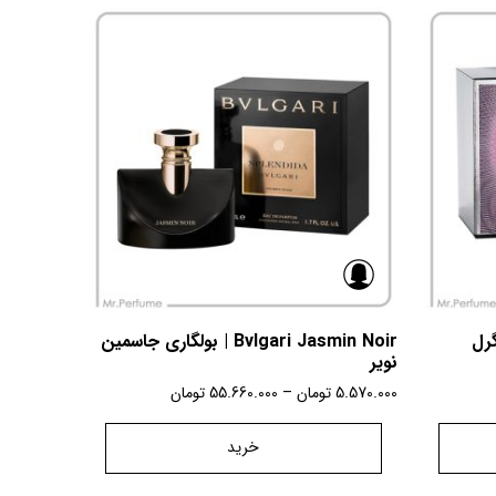
Bvlgari Jasmin Noir | بولگاری جاسمین
نویر
5.570.000
تومان
–
55.660.000
تومان
خرید