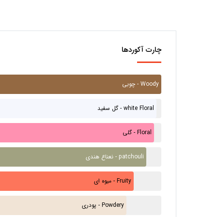
چارت آکوردها
چوبی - Woody
گل سفید - white Floral
گلی - Floral
نعناع هندی - patchouli
میوه ای - Fruity
پودری - Powdery