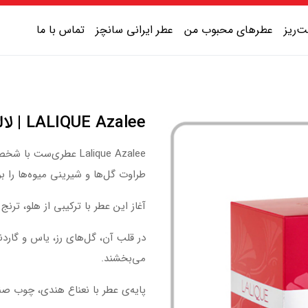
‌ریز
عطرهای محبوب من
عطر ایرانی سانچز
تماس با ما
عطر یونیسکس شیرین
LALIQUE Azalee | لالیک آزالی
عطر یونیسکس گرم
Lalique Azalee عطری‌
عطر یونیسکس خنک
طراوت گل‌ها و شیرینی میوه‌ها را برق
عطر یونیسکس تلخ
آغاز این عطر با ترکیبی از هلو، ترنج
در قلب آن، گل‌های رز، یاس و گارد
می‌بخشند.
پایه‌ی عطر با نعناع هندی، چوب ص