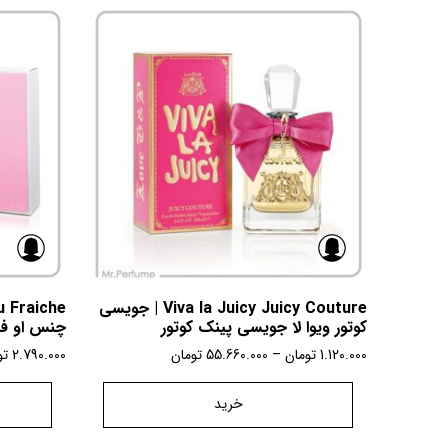
Viva la Juicy Juicy Couture | جویسی
کوتور ویوا لا جویسی پینک کوتور
چنس او ف
1.120.000
تومان
–
55.660.000
تومان
2.790.000
تو
خرید