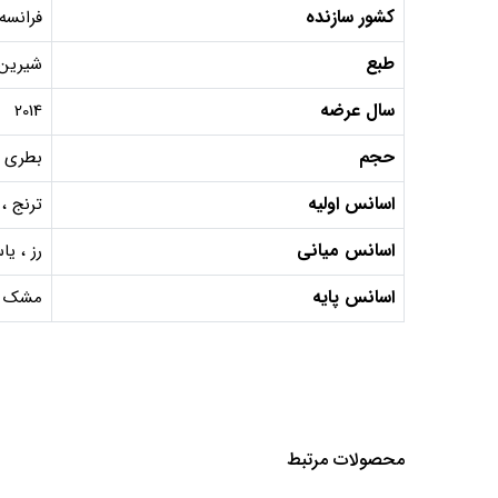
کشور سازنده
فرانسه
طبع
شیرین 
سال عرضه
2014
حجم
بطری 100 میل, دکانت 10 میل, دکانت 5 می
اسانس اولیه
ترنج ، 
اسانس میانی
رز ، ی
اسانس پایه
مشک ، 
محصولات مرتبط