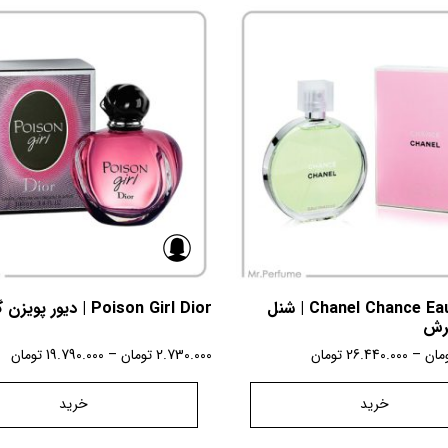
Chanel Chance Eau Fraiche | شنل
Poison Girl Dior | دیور پویزن گرل
رش
مان
–
26.440.000
تومان
2.730.000
تومان
–
19.790.000
تومان
خرید
خرید