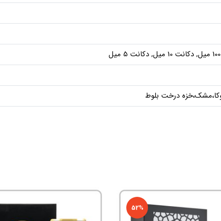
ل
وکا،مشک،خزه درخت بلوط
52%