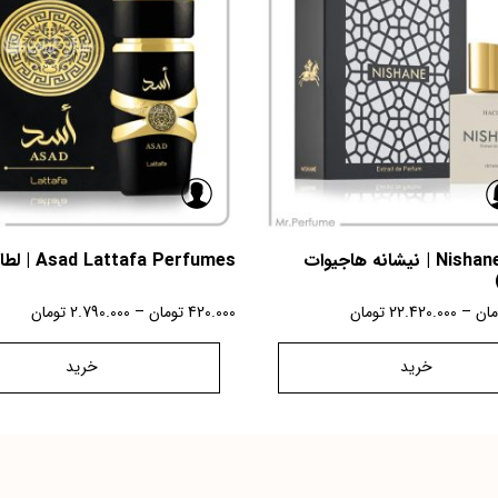
Nishane Hacivat | نیشانه هاجیوات
Asad Lattafa Perfumes | لطافه اسد
مان
–
22.420.000
تومان
420.000
تومان
–
2.790.000
تومان
خرید
خرید