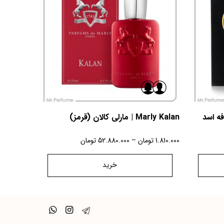
Marly Kalan | مارلی کالان (قرمز)
1.810.000
تومان
–
52.880.000
تومان
خرید