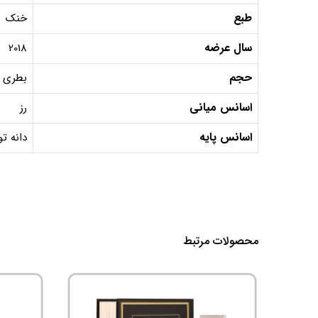
طبع
خنک
سال عرضه
2018
حجم
بطری 100 میل, دکانت 10 میل, دکانت 5 می
اسانس میانی
رز
اسانس پایه
دانه ت
محصولات مرتبط