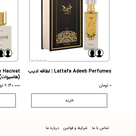
Lattafa Adeeb Perfumes | لطافه ادیب
(هاسیوات)
0
تومان
2.140.000
تو
خرید
تماس با ما
شرایط و قوانین
درباره ما