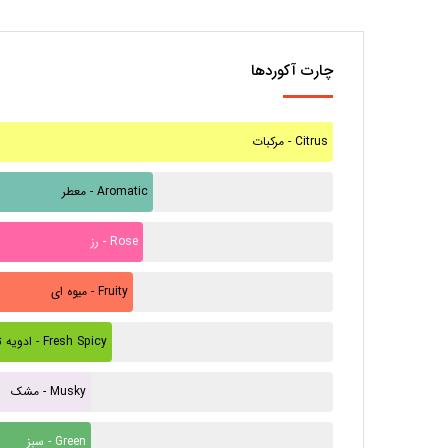
چارت آکوردها
مرکبات - Citrus
معطر - Aromatic
رز - Rose
میوه ای - Fruity
ادویه تازه - Fresh Spicy
مشک - Musky
سبز - Green