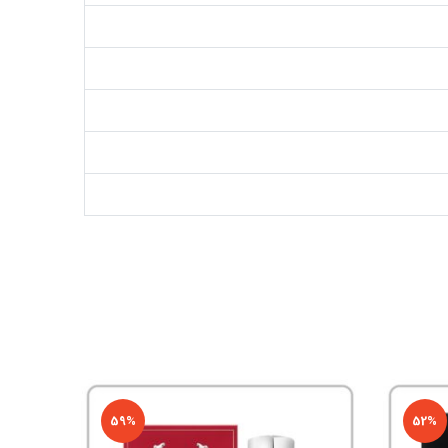
59%
52%