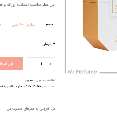
این عطر مناسب استفاده روزانه و ف
بطری 100 میل
دک
حجم
0
تومان
این انتخ
شناسه محصول:
نامعلوم
دسته:
عطر unisex خنک
,
عطر مردانه و زنانه (nisex
افزودن به عطرهای محبوب من