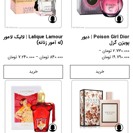
Poison Girl Dior | دیور
Lalique Lamour | لالیک لامور
پویزن گرل
(له آمور زنانه)
2.730.000
تومان
–
19.790.000
تومان
840.000
تومان
–
7.240.000
تومان
خرید
خرید