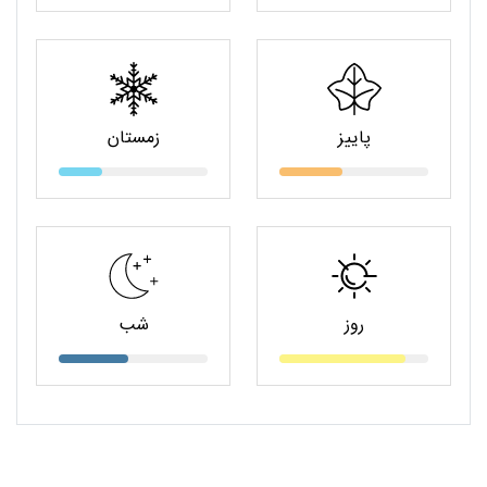
پاییز
زمستان
روز
شب