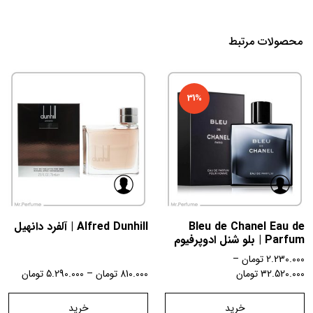
محصولات مرتبط
31%
Bleu de Chanel Eau de
Alfred Dunhill | آلفرد دانهیل
Parfum | بلو شنل ادوپرفیوم
2.230.000
تومان
–
32.520.000
تومان
810.000
تومان
–
5.290.000
تومان
خرید
خرید