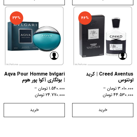
33%
46%
Creed Aventus | کرید
Aqva Pour Homme bvlgari
اونتوس
| بولگاری آکوا پور هوم
3.010.000
تومان
–
1.540.000
تومان
–
44.530.000
تومان
24.770.000
تومان
خرید
خرید