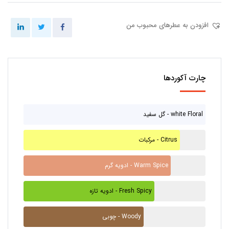
افزودن به عطرهای محبوب من
چارت آکوردها
گل سفید - white Floral
مرکبات - Citrus
ادویه گرم - Warm Spice
ادویه تازه - Fresh Spicy
چوبی - Woody