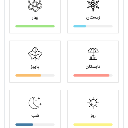
زمستان
بهار
تابستان
پاییز
روز
شب