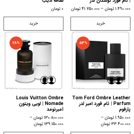
| تام فورد توسکان لدر
لطافه ادیب
1.490.000
تومان
–
41.750.000
تومان
0
تومان
خرید
خرید
28%
53%
Louis Vuitton Ombre
Tom Ford Ombre Leather
Parfum | تام فورد امبر لدر
Nomade | لویی ویتون
پارفوم
آمبرنومد
1.950.000
تومان
–
130.800.000
تومان
–
33.400.000
تومان
139.150.000
تومان