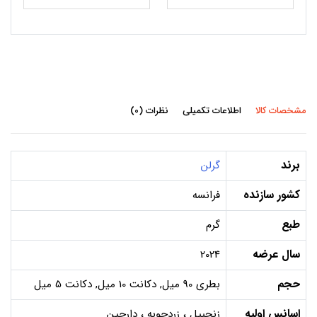
مشخصات کالا
اطلاعات تکمیلی
نظرات (0)
برند
گرلن
کشور سازنده
فرانسه
طبع
گرم
سال عرضه
2024
حجم
بطری 90 میل, دکانت 10 میل, دکانت 5 میل
اسانس اولیه
زنجبیل ، زردچوبه ، دارچین