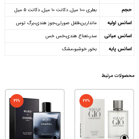
حجم
بطری 100 میل, دکانت 10 میل, دکانت 5 میل
اسانس اولیه
ماندارین،فلفل صورتی،جوز هندی،برگ توس
اسانس میانی
سدر،نعناع هندی،خس خس
اسانس پایه
بخور خوشبو،مشک
محصولات مرتبط
31%
27%