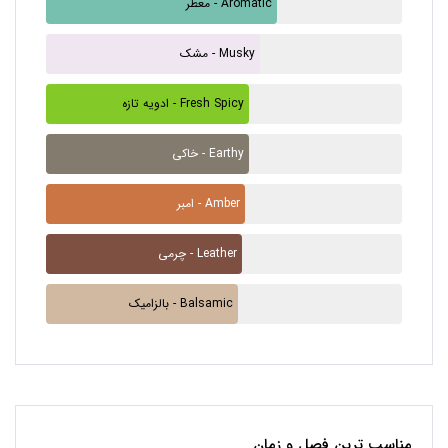
معطر - Aromatic
مشک - Musky
ادویه تازه - Fresh Spicy
خاکی - Earthy
امبر - Amber
چرمی - Leather
بالزامیک - Balsamic
مناسب ترین فصل و زمان