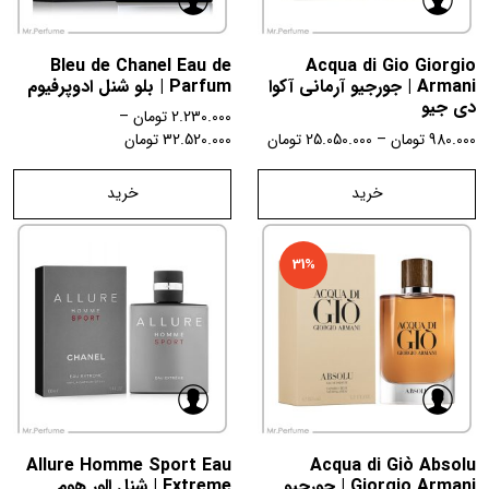
Bleu de Chanel Eau de
Acqua di Gio Giorgio
Armani | جورجیو آرمانی آکوا
Parfum | بلو شنل ادوپرفیوم
دی جیو
2.230.000
تومان
–
980.000
تومان
–
25.050.000
تومان
32.520.000
تومان
خرید
خرید
31%
Allure Homme Sport Eau
Acqua di Giò Absolu
Giorgio Armani | جورجیو
Extreme | شنل الور هوم