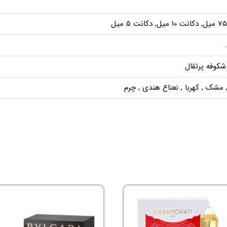
شکوفه پرتقال
 مشک , کهربا , نعناع هندی , چرم