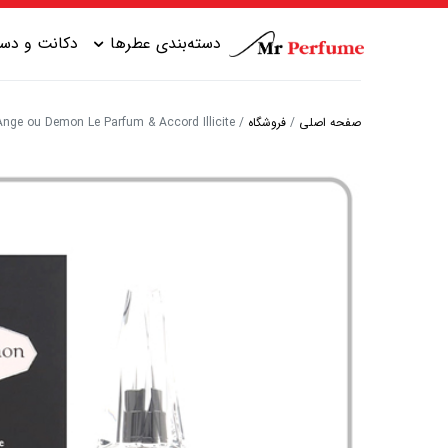
دسته‌بندی عطرها
دکانت و دست
صفحه اصلی
/
فروشگاه
/
Givenchy Ange ou Demon Le Parfum & Accord Illicite | جیوانچی آنجئو دمون له پارفو
عطر زنانه شیرین
عطر مردانه شیرین
عطر زنانه گرم
عطر مردانه خنک
عطر زنانه خنک
عطر مردانه گرم
عطر زنانه تلخ
عطر مردانه تلخ