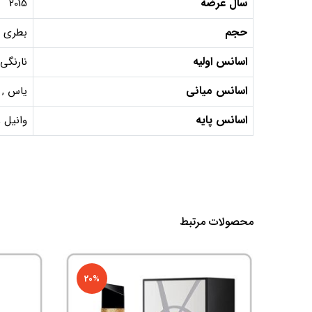
سال عرضه
2015
حجم
بطری 75 میل, دکانت 10 میل, دکانت 5 میل
اسانس اولیه
نارنگی.
اسانس میانی
یاس , 
اسانس پایه
وانیل ,
محصولات مرتبط
20%