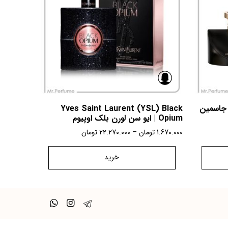
| بولگاری جاسمین
Yves Saint Laurent (YSL) Black
Opium | ایو سن لورن بلک اوپیوم
1.670.000
تومان
–
22.270.000
تومان
خرید