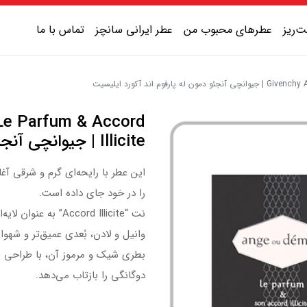
‌ریز
عطرهای محبوب من
عطر ایرانی سانچز
تماس با ما
م اند آکورد ایلیسیت
عطر یونیسکس شیرین
Le Parfum & Accord
عطر یونیسکس گرم
Illicite | جیوانچی آنجئو دمون له پارفوم اند آکورد ایلیسیت
عطر یونیسکس خنک
این عطر با رایحه‌ای گرم و شرقی آغ
عطر یونیسکس تلخ
را در خود جای داده است.
نت “Accord Illicite
وانیل و لادن، بُعدی عمیق‌تر و شهوا
بطری شیک و مرموز آن، با طراحی شی
دوگانگی را بازتاب می‌دهد.