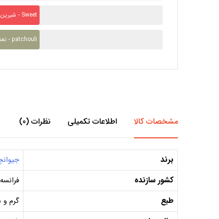
شیرین - Sweet
نعناع هندی - patchouli
مشخصات کالا
اطلاعات تکمیلی
نظرات (0)
برند
جیوان
کشور سازنده
فرانسه
طبع
گرم و 