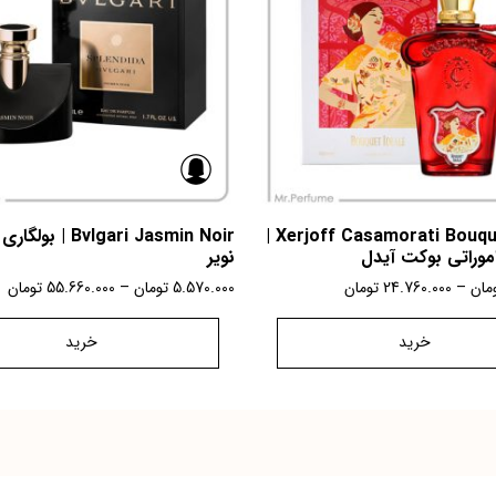
Xerjoff Casamorati Bouquet Ideale |
Bvlgari Jasmin Noir 
موراتی بوکت آیدل
نویر
مان
–
24.760.000
تومان
5.570.000
تومان
–
55.660.000
تومان
خرید
خرید