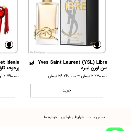
Yves Saint Laurent (YSL) Libre | ایو
سن لورن لیبره
زرجوف کازا
2.230.000
تومان
–
26.760.000
تومان
2.790.000
تو
خرید
تماس با ما
شرایط و قوانین
درباره ما