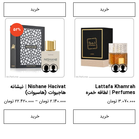
خرید
خرید
52%
Lattafa Khamrah
Nishane Hacivat | نیشانه
Perfumes | لطافه خمره
هاجیوات (هاسیوات)
3.070.000
تومان
2.140.000
تومان
–
22.420.000
تومان
خرید
خرید