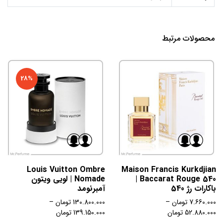
محصولات مرتبط
28%
Louis Vuitton Ombre
Maison Francis Kurkdjian
Baccarat Rouge 540 |
Nomade | لویی ویتون
باکارات رژ 540
آمبرنومد
7.660.000
تومان
–
130.800.000
تومان
–
52.880.000
تومان
139.150.000
تومان