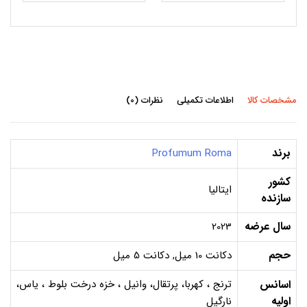
مشخصات کالا
اطلاعات تکمیلی
نظرات (0)
برند
Profumum Roma
کشور
ایتالیا
سازنده
سال عرضه
2023
حجم
دکانت 10 میل, دکانت 5 میل
اسانس
ترنج ، کهربا، پرتقال، وانیل ، خزه درخت بلوط ، یاس،
اولیه
نارگیل