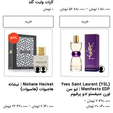
کارات وایت گلد
1.810.000
تومان
–
52.880.000
تومان
0
تومان
خرید
خرید
59%
Yves Saint Laurent (YSL)
Nishane Hacivat | نیشانه
Manifesto EDP | ایو سن
هاجیوات (هاسیوات)
لورن منیفستو ادو پرفیوم
2.370.000
تومان
–
20.040.000
تومان
2.140.000
تومان
–
22.420.000
تومان