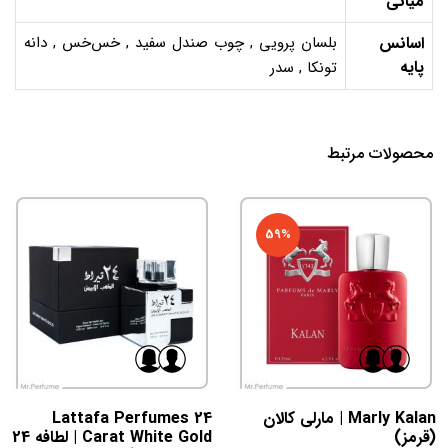
میانی
اسانس
بلسان پرویی , چوب صندل سفید , خس‌خس , دانه
پایه
تونکا , سدر
محصولات مرتبط
59%
Marly Kalan | مارلی کالان
Lattafa Perfumes 24
(قرمز)
Carat White Gold | لطافه 24