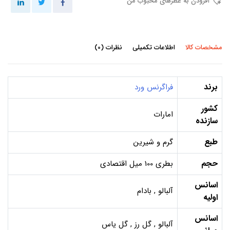
افزودن به عطرهای محبوب من
مشخصات کالا
اطلاعات تکمیلی
نظرات (0)
برند
فراگرنس ورد
کشور
امارات
سازنده
طبع
گرم و شیرین
حجم
بطری 100 میل اقتصادی
اسانس
آلبالو , بادام
اولیه
اسانس
آلبالو , گل رز , گل یاس