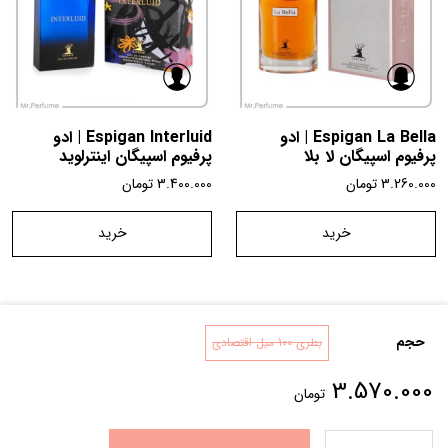
Espigan La Bella | ادو
Espigan Interluid | ادو
پرفیوم اسپیگان لا بلا
پرفیوم اسپیگان اینترلوید
3.260.000
تومان
3.400.000
تومان
خرید
خرید
حجم
بطری 100 میل اقتصادی
تماس با ما
شرایط و قوانین
درباره ما
3.570.000
تومان