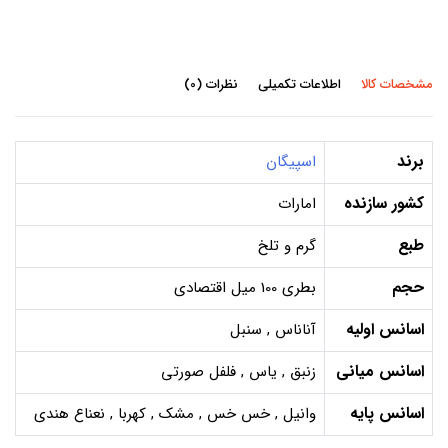
مشخصات کالا
اطلاعات تکمیلی
نظرات (0)
برند
اسپیگان
کشور سازنده
امارات
طبع
گرم و تلخ
حجم
بطری 100 میل اقتصادی
اسانس اولیه
آناناس , سنبل
اسانس میانی
زنبق , یاس , فلفل صورتی
اسانس پایه
وانیل , خس خس , مشک , کهربا , نعناع هندی