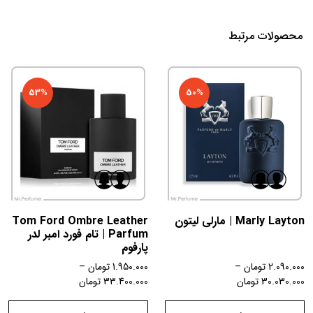
محصولات مرتبط
53%
50%
Marly Layton | مارلی لیتون
Tom Ford Ombre Leather
Parfum | تام فورد امبر لدر
پارفوم
2.090.000
تومان
–
1.950.000
تومان
–
30.030.000
تومان
33.400.000
تومان