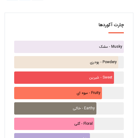
چارت آکوردها
مشک - Musky
پودری - Powdery
شیرین - Sweet
میوه ای - Fruity
خاکی - Earthy
گلی - Floral