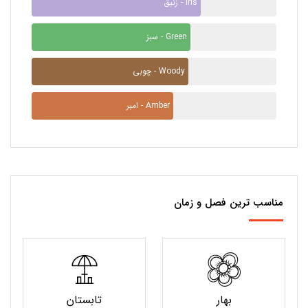
زنبق - Iris
سبز - Green
چوبی - Woody
امبر - Amber
مناسب ترین فصل و زمان
بهار
تابستان