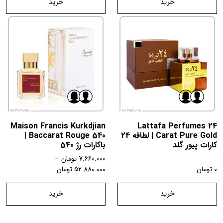
خرید
خرید
Maison Francis Kurkdjian
Lattafa Perfumes 24
Carat Pure Gold | لطافه 24
Baccarat Rouge 540 |
کارات پیور گلد
باکارات رژ 540
7.660.000
تومان
–
0
تومان
52.880.000
تومان
خرید
خرید