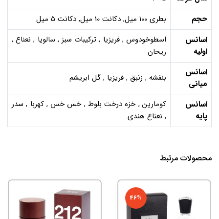
حجم
بطری 100 میل, دکانت 10 میل, دکانت 5 میل
اسانس
اسطوخودوس , فریزیا , ترکیبات سبز , سالویا , نعناع ,
اولیه
ریحان
اسانس
بنفشه , زنبق , فریزیا , گل ابریشم
میانی
اسانس
کومارین , خزه درخت بلوط , خس خس , کهربا , سدر
پایه
, نعناع هندی
محصولات مرتبط
46%