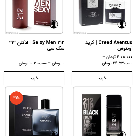
Creed Aventus | کرید
212 Se xy Men | ادکلن ۲۱۲
اونتوس
سک سی
3.010.000
تومان
–
44.530.000
تومان
0
تومان
–
10.300.000
تومان
خرید
خرید
31%