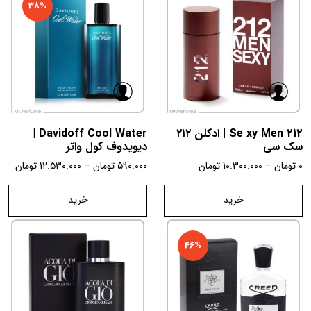
38%
212 Se xy Men | ادکلن ۲۱۲
Davidoff Cool Water |
سک سی
دیویدوف کول واتر
0
تومان
–
10.300.000
تومان
590.000
تومان
–
12.530.000
تومان
خرید
خرید
46%