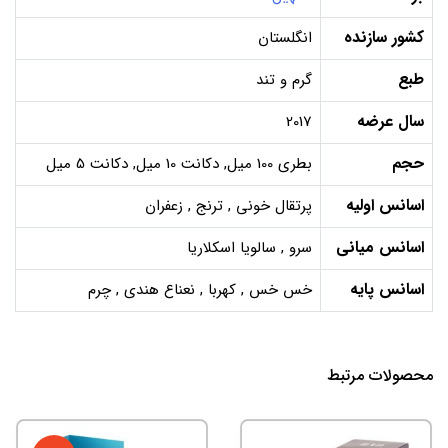
کشور سازنده
انگلستان
طبع
گرم و تند
سال عرضه
2017
حجم
بطری 100 میل, دکانت 10 میل, دکانت 5 میل
اسانس اولیه
پرتقال خونی , ترنج , زعفران
اسانس میانی
سرو , سالویا اسکلاریا
اسانس پایه
خس خس , کهربا , نعناع هندی , چرم
محصولات مرتبط