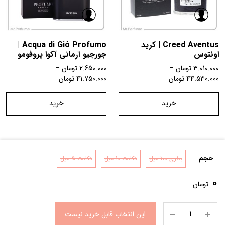
Creed Aventus | کرید
Acqua di Giò Profumo |
اونتوس
جورجیو آرمانی آکوا پروفومو
3.010.000
تومان
–
2.650.000
تومان
–
44.530.000
تومان
41.750.000
تومان
خرید
خرید
حجم
بطری 100 میل
دکانت 10 میل
دکانت 5 میل
تماس با ما
شرایط و قوانین
درباره ما
0
تومان
این انتخاب قابل خرید نیست
0