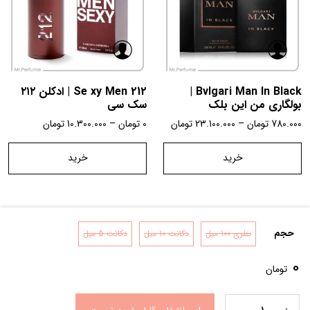
Bvlgari Man In Black |
212 Se xy Men | ادکلن ۲۱۲
بولگاری من این بلک
سک سی
780.000
تومان
–
23.100.000
تومان
0
تومان
–
10.300.000
تومان
خرید
خرید
حجم
بطری 100 میل
دکانت 10 میل
دکانت 5 میل
تماس با ما
شرایط و قوانین
درباره ما
0
تومان