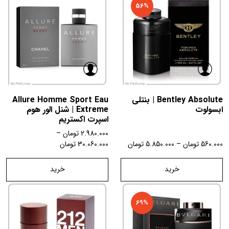
56%
Bentley Absolute | بنتلی
Allure Homme Sport Eau
ابسولوت
Extreme | شنل الور هوم
اسپرت اکستریم
2.980.000
تومان
–
560.000
تومان
–
5.850.000
تومان
30.060.000
تومان
خرید
خرید
69%