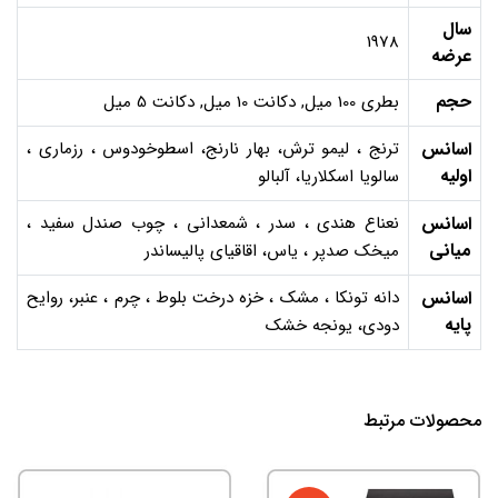
سال
1978
عرضه
حجم
بطری 100 میل, دکانت 10 میل, دکانت 5 میل
اسانس
ترنج ، لیمو ترش، بهار نارنج، اسطوخودوس ، رزماری ،
اولیه
سالویا اسکلاریا، آلبالو
اسانس
نعناع هندی ، سدر ، شمعدانی ، چوب صندل سفید ،
میانی
میخک صدپر ، یاس، اقاقیای پالیساندر
اسانس
دانه تونکا ، مشک ، خزه درخت بلوط ، چرم ، عنبر، روایح
پایه
دودی، یونجه خشک
محصولات مرتبط