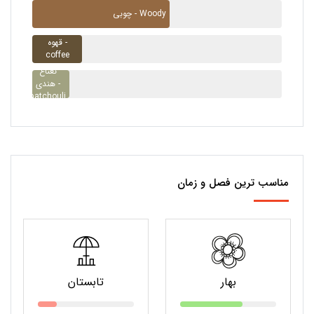
چوبی - Woody
قهوه -
coffee
نعناع
هندی -
patchouli
مناسب ترین فصل و زمان
بهار
تابستان