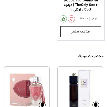
DOLCE and GABBANA
TheOnly One 2 | دولچه
گابانا د اونلی 2
1
موافق
0
مخالف
اطلاعات بیشتر
محصولات مرتبط