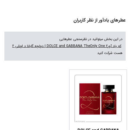
عطرهای یادآور از نظر کاربران
در این بخش میتوانید در نظرسنجی عطرهایی
که یاد آورDOLCE and GABBANA TheOnly One 2 | دولچه گابانا د اونلی 2
هست شرکت کنید