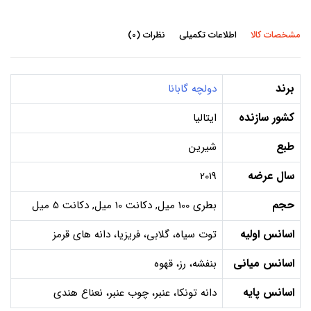
مشخصات کالا
اطلاعات تکمیلی
نظرات (0)
برند
دولچه گابانا
کشور سازنده
ایتالیا
طبع
شیرین
سال عرضه
2019
حجم
بطری 100 میل, دکانت 10 میل, دکانت 5 میل
اسانس اولیه
توت سیاه، گلابی، فریزیا، دانه های قرمز
اسانس میانی
بنفشه، رز، قهوه
اسانس پایه
دانه تونکا، عنبر، چوب عنبر، نعناع هندی