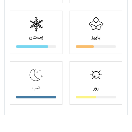
پاییز
زمستان
روز
شب