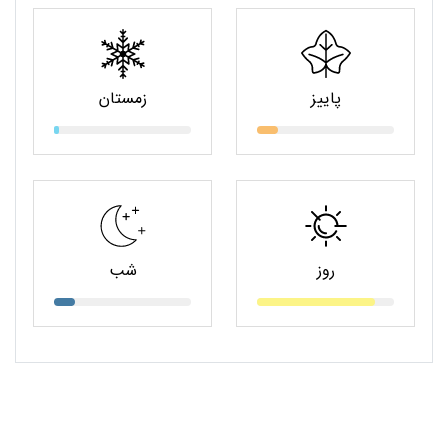
پاییز
زمستان
روز
شب