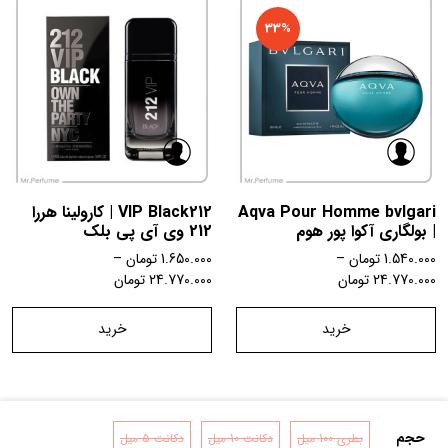
33%
Aqva Pour Homme bvlgari
VIP Black212 | کارولینا هررا
| بولگاری آکوا پور هوم
212 وی آی پی بلک
1.540.000
تومان
–
1.650.000
تومان
–
24.770.000
تومان
24.770.000
تومان
خرید
خرید
حجم
بطری 100 میل
دکانت 10 میل
دکانت 5 میل