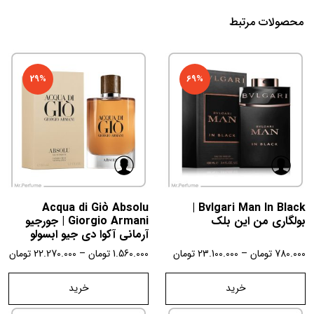
محصولات مرتبط
29%
69%
Acqua di Giò Absolu
Bvlgari Man In Black |
بولگاری من این بلک
Giorgio Armani | جورجیو
آرمانی آکوا دی جیو ابسولو
780.000
تومان
–
23.100.000
تومان
1.560.000
تومان
–
22.270.000
تومان
خرید
خرید