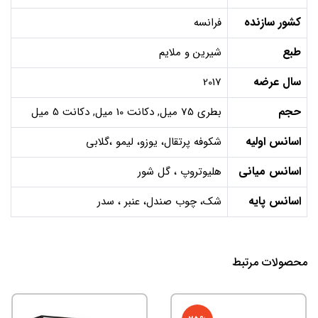
کشور سازنده
فرانسه
طبع
شیرین و ملایم
سال عرضه
2017
حجم
بطری 75 میل, دکانت 10 میل, دکانت 5 میل
اسانس اولیه
شکوفه پرتقال، یوزو، لیمو ،گلابی
اسانس میانی
هلیوتروپ ، گل شور
اسانس پایه
شک، چوب صندل، عنبر ، سدر
محصولات مرتبط