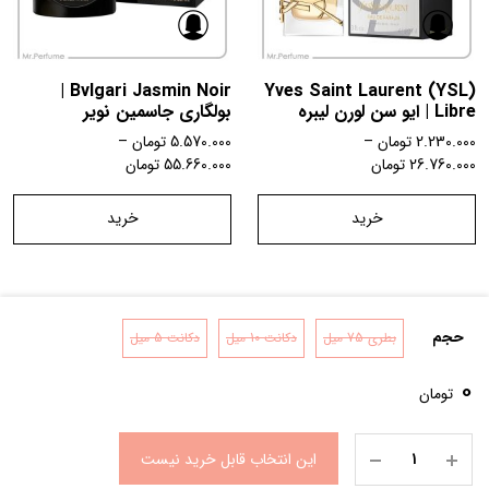
Bvlgari Jasmin Noir |
Yves Saint Laurent (YSL)
Libre | ایو سن لورن لیبره
بولگاری جاسمین نویر
2.230.000
تومان
–
5.570.000
تومان
–
26.760.000
تومان
55.660.000
تومان
خرید
خرید
حجم
بطری 75 میل
دکانت 10 میل
دکانت 5 میل
تماس با ما
شرایط و قوانین
درباره ما
0
تومان
این انتخاب قابل خرید نیست
0