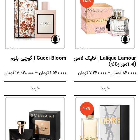
25%
Lalique Lamour | لالیک لامور
Gucci Bloom | گوچی بلوم
(له آمور زنانه)
840.000
تومان
–
7.240.000
تومان
1.540.000
تومان
–
13.920.000
تومان
خرید
خرید
20%